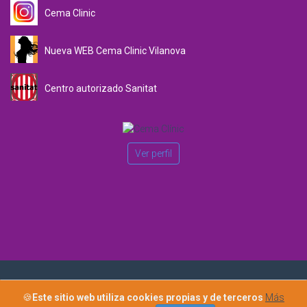
Cema Clinic
Nueva WEB Cema Clinic Vilanova
Centro autorizado Sanitat
Ver perfil
Copyright 2015 · Cema Clínic Nature Todos los derechos
🍪
Este sitio web utiliza cookies propias y de terceros
Más
reservados