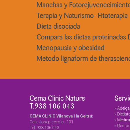
Manchas y Fotorejuvenecimient
Terapia y Naturismo -Fitoterapia
Dieta disociada
Compara las dietas proteinadas
Menopausia y obesidad
Metodo lignaform de therascien
Cema Clinic Nature
Servi
T.938 106 043
Adelga
Dietist
CEMA CLINIC Vilanova i la Geltrú:
Medicin
Calle Josep coroleu 101
Remode
Tel. 938 106 043