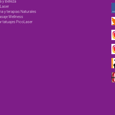
a y Belleza
Laser
na y terapias Naturales
saje Wellness
r tatuajes PicoLaser