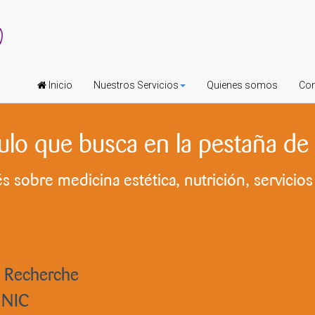
Inicio
Nuestros Servicios
Quienes somos
Con
ículo que busca en la pestaña
 sobre medicina estética, nutrición, servicios s
e Recherche
LINIC