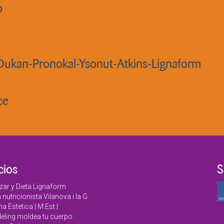
o
 Dukan-Pronokal-Ysonut-Atkins-Lignaform
ce
cios
S
zar y Dieta Lignaform
a nutricionista Vilanova i la G.
a Estetica | M.Est |
ling moldea tu cuerpo