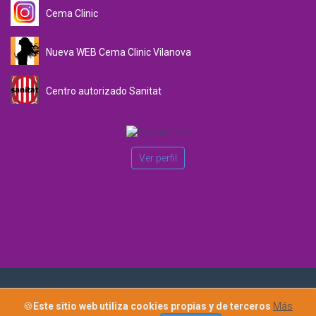
Cema Clinic
Nueva WEB Cema Clinic Vilanova
Centro autorizado Sanitat
Ver perfil
Copyright 2015 · Cema Clínic Nature Todos los derechos
🍪
Este sitio web utiliza cookies propias y de terceros
Más
reservados