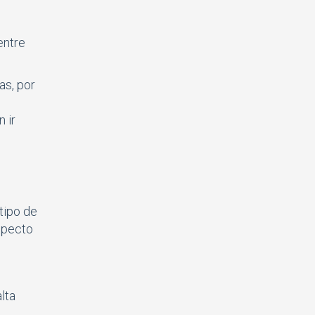
entre
as, por
 ir
 tipo de
specto
lta