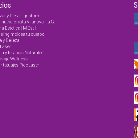
cios
S
zar y Dieta Lignaform
a nutricionista Vilanova i la G.
a Estetica | M.Est |
ling moldea tu cuerpo
a y Belleza
Laser
na y terapias Naturales
saje Wellness
r tatuajes PicoLaser