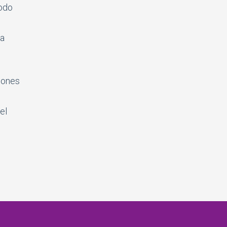
modo
la
siones
el