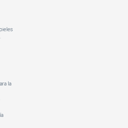
pieles
.
ara la
r
ía