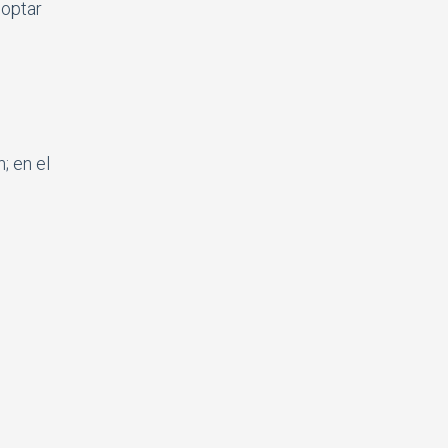
 optar
; en el