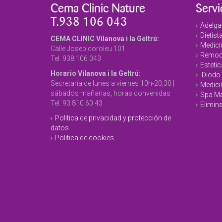
Cema Clinic Nature
Servi
T.938 106 043
Adelga
Dietist
CEMA CLINIC Vilanova i la Geltrú:
Medicin
Calle Josep coroleu 101
Remode
Tel. 938 106 043
Estetic
Horario Vilanova i la Geltrú:
Diodo 
Secretaría de lunes a viernes 10h-20,30 |
Medici
sábados mañanas, horas convenidas
Spa Ma
Tel. 93 810 60 43
Elimina
Politica de privacidad y protección de
datos
Politica de cookies