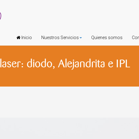
Inicio
Nuestros Servicios
Quienes somos
Con
aser: diodo, Alejandrita e IPL