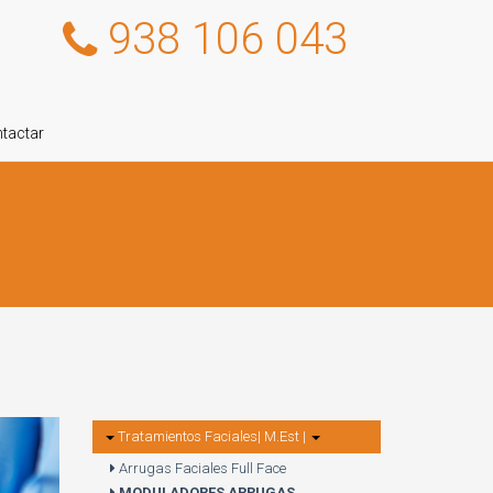
938 106 043
tactar
Tratamientos Faciales| M.Est |
Arrugas Faciales Full Face
MODULADORES ARRUGAS