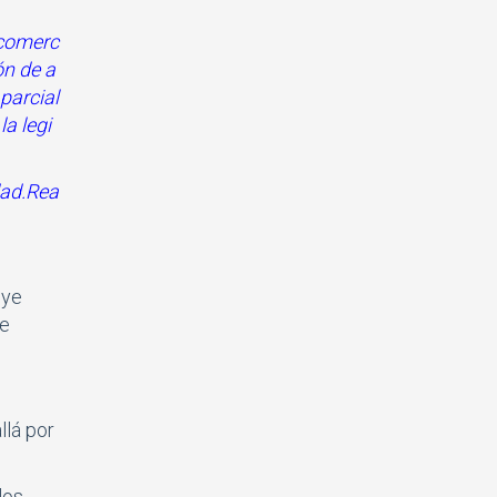
 comerc
ón de a
parcial
la legi
dad.Rea
uye
de
llá por
los