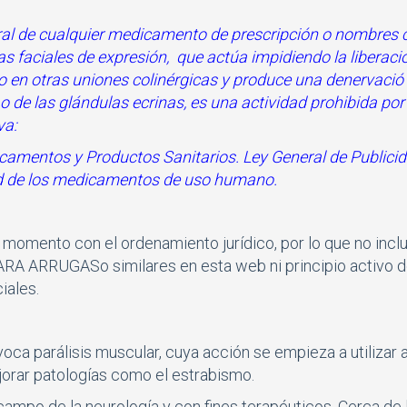
eral de cualquier medicamento de prescripción o nombres
gas faciales de expresión,
que actúa impidiendo la liberaci
o en otras uniones colinérgicas y produce una denervació 
o de las glándulas ecrinas
, es una actividad prohibida por 
va:
icamentos y Productos Sanitarios. Ley General de Publici
dad de los medicamentos de uso humano.
omento con el ordenamiento jurí­dico, por lo que no incl
A ARRUGASo similares en esta web ni principio activo 
iales.
ca parálisis muscular, cuya acción se empieza a utilizar a
orar patologí­as como el estrabismo.
ampo de la neurología y con fines terapéuticos. Cerca de 