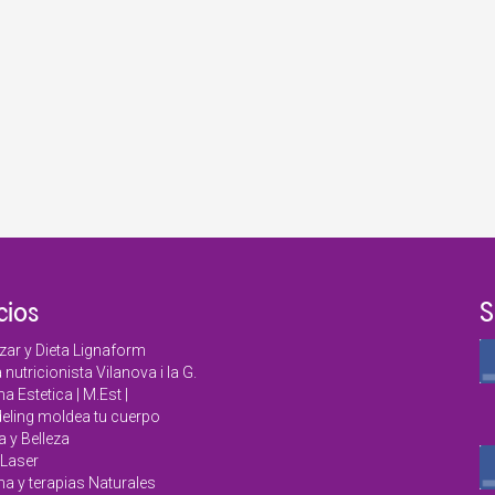
cios
S
zar y Dieta Lignaform
a nutricionista Vilanova i la G.
a Estetica | M.Est |
ling moldea tu cuerpo
a y Belleza
Laser
na y terapias Naturales