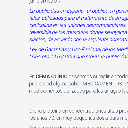
junio artí­culo 7
La publicidad en España, al público en gen
iales, utilizados para el tratamiento de arru
cetilcolina en las uniones neuromusculares, 
reversible de los músculos donde se inyecta 
slación, de acuerdo con la siguiente normati
Ley de Garantí­as y Uso Racional de los Med
l Decreto 1416/1994 que regula la publici
En
CEMA CLINIC
deseamos cumplir en todo m
publicidad alguna sobre MEDICAMENTOS PAR
medicamentos utilizados para las arrugas fac
Dicha proteína en concentraciones altas provo
los años 70, en muy pequeñas dosis para mej
Años más tarde se empieza a emplear en el c