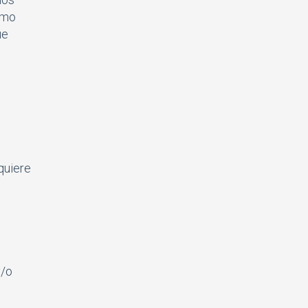
smo
ue
quiere
y/o