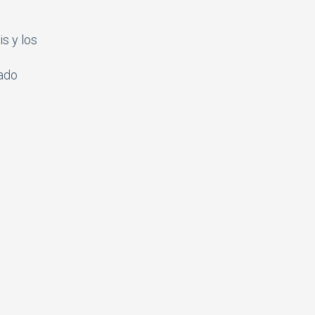
s y los
cado