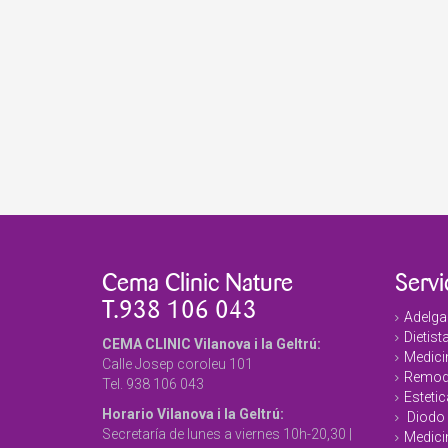
Cema Clinic Nature
Servi
T.938 106 043
Adelga
Dietist
CEMA CLINIC Vilanova i la Geltrú:
Medicin
Calle Josep coroleu 101
Remode
Tel. 938 106 043
Estetic
Horario Vilanova i la Geltrú:
Diodo 
Secretaría de lunes a viernes 10h-20,30 |
Medici