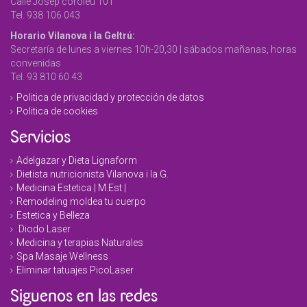
Calle Josep coroleu 101
Tel. 938 106 043
Horario Vilanova i la Geltrú:
Secretaría de lunes a viernes 10h-20,30 | sábados mañanas, horas
convenidas
Tel. 93 810 60 43
Politica de privacidad y protección de datos
Politica de cookies
Servicios
Adelgazar y Dieta Lignaform
Dietista nutricionista Vilanova i la G.
Medicina Estetica | M.Est |
Remodeling moldea tu cuerpo
Estetica y Belleza
Diodo Laser
Medicina y terapias Naturales
Spa Masaje Wellness
Eliminar tatuajes PicoLaser
Siguenos en las redes