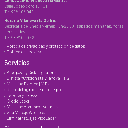
CEMA CLINIC Vilanova i la Geltrú:
Calle Josep coroleu 101
Tel. 938 106 043
Horario Vilanova i la Geltrú:
Secretaría de lunes a viernes 10h-20,30 | sábados mañanas, horas
convenidas
Tel. 93 810 60 43
Politica de privacidad y protección de datos
Politica de cookies
Servicios
Adelgazar y Dieta Lignaform
Dietista nutricionista Vilanova i la G.
Medicina Estetica | M.Est |
Remodeling moldea tu cuerpo
Estetica y Belleza
Diodo Laser
Medicina y terapias Naturales
Spa Masaje Wellness
Eliminar tatuajes PicoLaser
Siguenos en las redes