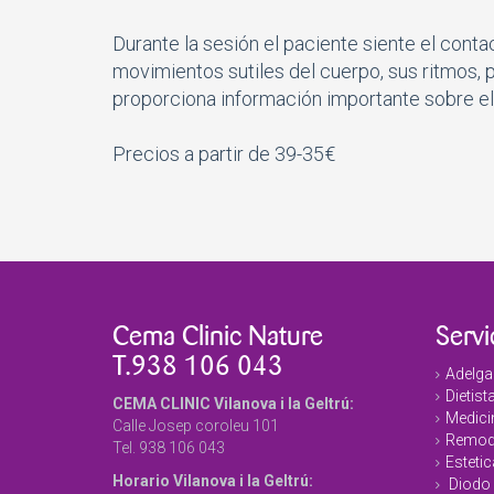
Durante la sesión el paciente siente el cont
movimientos sutiles del cuerpo, sus ritmos, 
proporciona información importante sobre el 
Precios a partir de 39-35€
Cema Clinic Nature
Servi
T.938 106 043
Adelga
Dietist
CEMA CLINIC Vilanova i la Geltrú:
Medicin
Calle Josep coroleu 101
Remode
Tel. 938 106 043
Estetic
Horario Vilanova i la Geltrú:
Diodo 