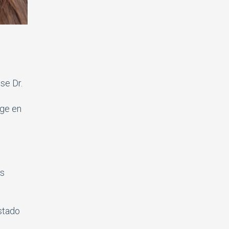
se Dr.
rge en
os
stado