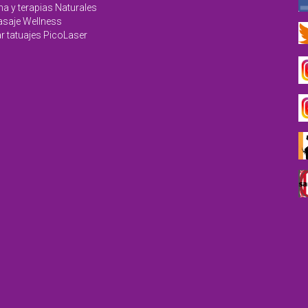
na y terapias Naturales
saje Wellness
r tatuajes PicoLaser