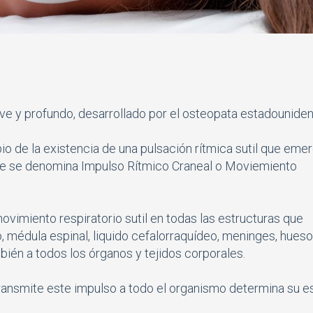
ve y profundo, desarrollado por el osteopata estadouniden
io de la existencia de una pulsación rítmica sutil que eme
, que se denomina Impulso Rítmico Craneal o Moviemiento
vimiento respiratorio sutil en todas las estructuras que
 médula espinal, liquido cefalorraquídeo, meninges, hues
mbién a todos los órganos y tejidos corporales.
ransmite este impulso a todo el organismo determina su e