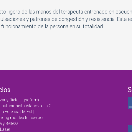
acto ligero de las manos del terapeuta entrenado en escuch
pulsaciones y patrones de congestión y resistencia. Esta 
funcionamiento de la persona en su totalidad.
cios
S
zar y Dieta Lignaform
a nutricionista Vilanova i la G.
a Estetica | M.Est |
ling moldea tu cuerpo
a y Belleza
Laser