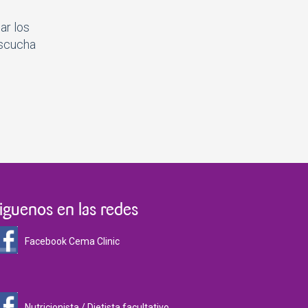
ar los
escucha
iguenos en las redes
Facebook Cema Clinic
Nutricionista / Dietista facultativo