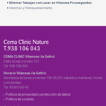
Eliminar Tatuajes con Laser en Vilanova Picosegundos
Manchas y Fotorejuvenecimiento
Cema Clinic Nature
T.938 106 043
CEMA CLINIC Vilanova i la Geltrú:
Calle Josep coroleu 101
Tel. 938 106 043
Horario Vilanova i la Geltrú:
Secretaría de lunes a viernes 10h-20,30 | sábados mañanas, horas
convenidas
Tel. 93 810 60 43
Politica de privacidad y protección de datos
Politica de cookies