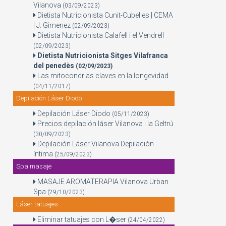
Vilanova
(03/09/2023)
Dietista Nutricionista Cunit-Cubelles | CEMA
| J. Gimenez
(02/09/2023)
Dietista Nutricionista Calafell i el Vendrell
(02/09/2023)
Dietista Nutricionista Sitges Vilafranca
del penedès
(02/09/2023)
Las mitocondrias claves en la longevidad
(04/11/2017)
Depilación Láser Diodo
Depilación Láser Diodo
(05/11/2023)
Precios depilación láser Vilanova i la Geltrú
(30/09/2023)
Depilación Láser Vilanova Depilación
íntima
(25/09/2023)
Spa masaje
MASAJE AROMATERAPIA Vilanova Urban
Spa
(29/10/2023)
Láser tatuajes
Eliminar tatuajes con L�ser
(24/04/2022)