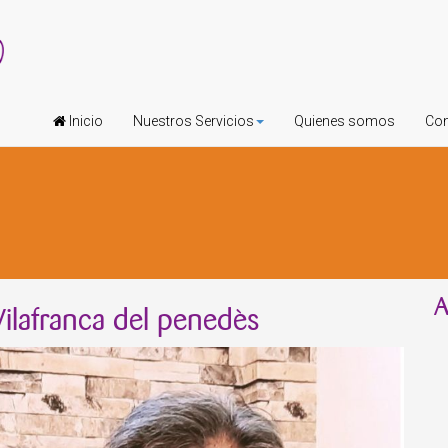
Inicio
Nuestros Servicios
Quienes somos
Con
A
 Vilafranca del penedès