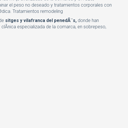
ar el peso no deseado y tratamientos corporales con
©dica.
Tratamientos remodeling
 de
sitges y vilafranca del penedÃ¨s,
donde han
 clÃ­nica especializada de la comarca, en sobrepeso,