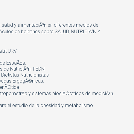
e salud y alimentaciÃ³n en diferentes medios de
Ã­culos en boletines sobre SALUD, NUTRICIÃ“N Y
salut URV
 de EspaÃ±a.
s de NutriciÃ³n. FEDN
Dietistas Nutricionistas
ayudas ErgogÃ©nicas.
genÃ©tica
antropometrÃ­a y sistemas bioelÃ©ctricos de mediciÃ³n.
ra el estudio de la obesidad y metabolismo