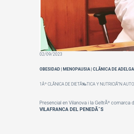
02/09/2023
OBESIDAD | MENOPAUSIA | CLÃNICA DE ADEL
1Âº CLÃNICA DE DIETÃ‰TICA Y NUTRICIÃ“N AU
Presencial en Vilanova i la GeltrÃº comarca d
VILAFRANCA DEL PENEDÃˆS