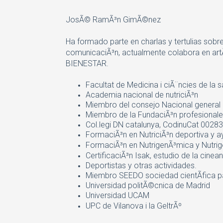
JosÃ© RamÃ³n GimÃ©nez
Ha formado parte en charlas y tertulias sobr
comunicaciÃ³n, actualmente colabora en art
BIENESTAR.
Facultat de Medicina i ciÃ¨ncies de la 
Academia nacional de nutriciÃ³n
Miembro del consejo Nacional general
Miembro de la FundaciÃ³n profesionale
Col.legi DN catalunya, CodinuCat 00283 
FormaciÃ³n en NutriciÃ³n deportiva y 
FormaciÃ³n en NutrigenÃ³mica y Nutri
CertificaciÃ³n Isak, estudio de la cine
Deportistas y otras actividades.
Miembro SEEDO sociedad cientÃ­fica pa
Universidad politÃ©cnica de Madrid
Universidad UCAM
UPC de Vilanova i la GeltrÃº