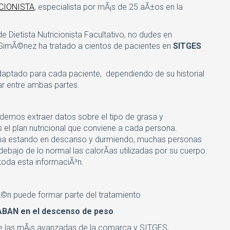
CIONISTA
, especialista por mÃ¡s de 25 aÃ±os en la
e Dietista Nutricionista Facultativo, no dudes en
imÃ©nez ha tratado a cientos de pacientes en
SITGES
ptado para cada paciente, dependiendo de su historial
ar entre ambas partes.
odemos extraer datos sobre el tipo de grasa y
 el plan nutricional que conviene a cada persona.
na estando en descanso y durmiendo, muchas personas
bajo de lo normal las calorÃ­as utilizadas por su cuerpo.
oda esta informaciÃ³n.
Ã©n puede formar parte del tratamiento
ABAN en el descenso de peso
e las mÃ¡s avanzadas de la comarca y SITGES,