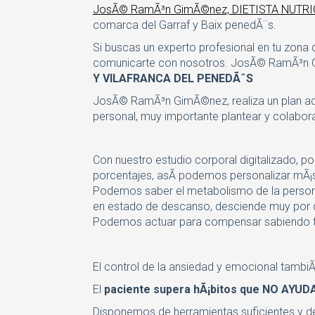
JosÃ© RamÃ³n GimÃ©nez, DIETISTA NUTRI
comarca del Garraf y Baix penedÃ¨s.
Si buscas un experto profesional en tu zona d
comunicarte con nosotros. JosÃ© RamÃ³n G
Y VILAFRANCA DEL PENEDÃˆS
JosÃ© RamÃ³n GimÃ©nez, realiza un plan ada
personal, muy importante plantear y colabor
Con nuestro estudio corporal digitalizado, p
porcentajes, asÃ­ podemos personalizar mÃ¡s
Podemos saber el metabolismo de la perso
en estado de descanso, desciende muy por de
Podemos actuar para compensar sabiendo t
El control de la ansiedad y emocional tambi
El
paciente supera hÃ¡bitos que NO AYUD
Disponemos de herramientas suficientes y d