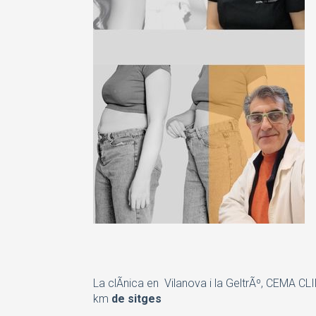
La clÃ­nica en Vilanova i la GeltrÃº, CEMA 
km
de sitges