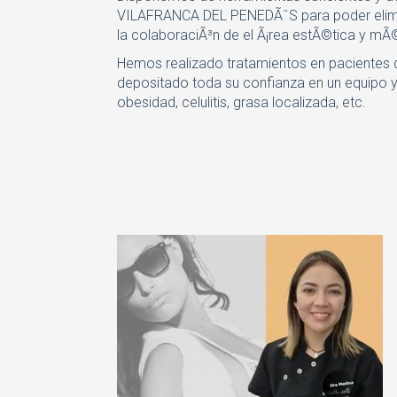
VILAFRANCA DEL PENEDÃˆS para poder elimin
la colaboraciÃ³n de el Ã¡rea estÃ©tica y mÃ
Hemos realizado tratamientos en pacientes
depositado toda su confianza en un equipo y
obesidad, celulitis, grasa localizada, etc.