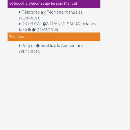
Osteopatía Quiromasaje Terapia Manual
Fisioterapia y Técnicas manuales
(16/04/2021)
OSTEOPAT�A CRANEO-SACRAL Vilanova i
la Geltr�
(22/05/2016)
Terapias
Para qu� se utiliza la Acupuntura
(18/12/2016)