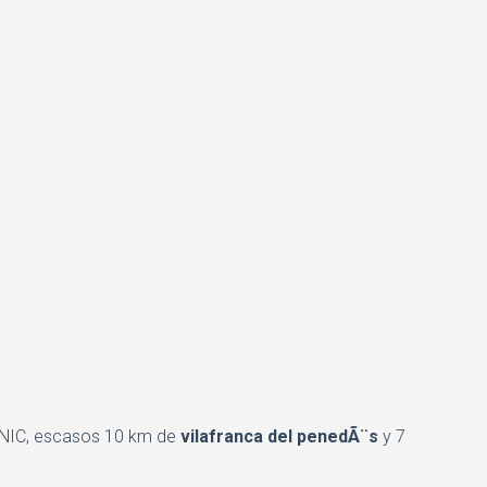
CLINIC, escasos 10 km de
vilafranca del penedÃ¨s
y 7