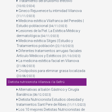
Tratamiento del bruxismo efectivo
(10/02/2024)
Gineco Rejuvenece tu intimidad Vilanova
(11/11/2023)
Medicina estética Vilafranca del Penedès |
Estudio poblacional
(04/11/2023)
Lesiones de la Piel. La Estética Médica y
dermatológica
(04/11/2023)
Medicina estética Sitges | Estudio y
Tratamientos población
(22/10/2023)
Diferentes tratamientos arrugas faciales
Artículo Médicos y Estéticos
(01/10/2023)
La medicina estética facial en Vilanova
(21/08/2023)
Criolipolisis para eliminar grasa localizada
(20/08/2023)
Dietista nutricionista Vilanova i la Geltrú
Alternativas al balón Gástrico y Cirugía
Bariátrica
(08/12/2023)
Dietista Nutricionista Estudios obesidad y
tratamientos Sant Pere de Ribes
(11/11/2023)
Los 10 mejores Dietistas Nutricionistas de