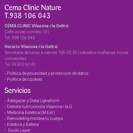
Cema Clinic Nature
T.938 106 043
CEMA CLINIC Vilanova i la Geltrú:
Calle Josep coroleu 101
Tel. 938 106 043
Horario Vilanova i la Geltrú:
Secretaría de lunes a viernes 10h-20,30 | sábados mañanas, horas
convenidas
Tel. 93 810 60 43
Politica de privacidad y protección de datos
Politica de cookies
Servicios
Adelgazar y Dieta Lignaform
Dietista nutricionista Vilanova i la G.
Medicina Estetica | M.Est |
Remodeling moldea tu cuerpo
Estetica y Belleza
Diodo Laser