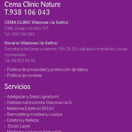
Cema Clinic Nature
T.938 106 043
CEMA CLINIC Vilanova i la Geltrú:
Calle Josep coroleu 101
Tel. 938 106 043
Horario Vilanova i la Geltrú:
Secretaría de lunes a viernes 10h-20,30 | sábados mañanas, horas
convenidas
Tel. 93 810 60 43
Politica de privacidad y protección de datos
Politica de cookies
Servicios
Adelgazar y Dieta Lignaform
Dietista nutricionista Vilanova i la G.
Medicina Estetica | M.Est |
Remodeling moldea tu cuerpo
Estetica y Belleza
Diodo Laser