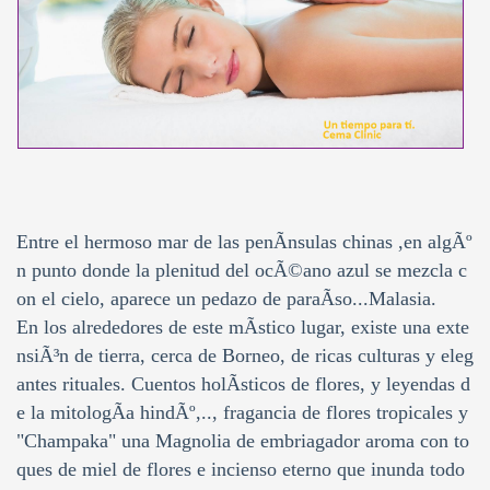
Entre el hermoso mar de las penÃ­nsulas chinas ,en algÃº
n punto donde la plenitud del ocÃ©ano azul se mezcla c
on el cielo, aparece un pedazo de paraÃ­so...Malasia.
En los alrededores de este mÃ­stico lugar, existe una exte
nsiÃ³n de tierra, cerca de Borneo, de ricas culturas y eleg
antes rituales. Cuentos holÃ­sticos de flores, y leyendas d
e la mitologÃ­a hindÃº,.., fragancia de flores tropicales y
"Champaka" una Magnolia de embriagador aroma con to
ques de miel de flores e incienso eterno que inunda todo