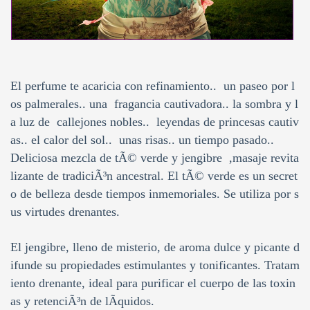
El perfume te acaricia con refinamiento.. un paseo por l
os palmerales.. una fragancia cautivadora.. la sombra y l
a luz de callejones nobles.. leyendas de princesas cautiv
as.. el calor del sol.. unas risas.. un tiempo pasado..
Deliciosa mezcla de tÃ© verde y jengibre ,masaje revita
lizante de tradiciÃ³n ancestral. El tÃ© verde es un secret
o de belleza desde tiempos inmemoriales. Se utiliza por s
us virtudes drenantes.
El jengibre, lleno de misterio, de aroma dulce y picante d
ifunde su propiedades estimulantes y tonificantes. Tratam
iento drenante, ideal para purificar el cuerpo de las toxin
as y retenciÃ³n de lÃ­quidos.