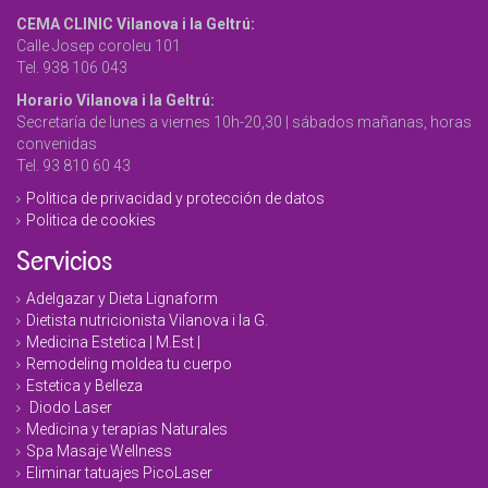
CEMA CLINIC Vilanova i la Geltrú:
Calle Josep coroleu 101
Tel. 938 106 043
Horario Vilanova i la Geltrú:
Secretaría de lunes a viernes 10h-20,30 | sábados mañanas, horas
convenidas
Tel. 93 810 60 43
Politica de privacidad y protección de datos
Politica de cookies
Servicios
Adelgazar y Dieta Lignaform
Dietista nutricionista Vilanova i la G.
Medicina Estetica | M.Est |
Remodeling moldea tu cuerpo
Estetica y Belleza
Diodo Laser
Medicina y terapias Naturales
Spa Masaje Wellness
Eliminar tatuajes PicoLaser