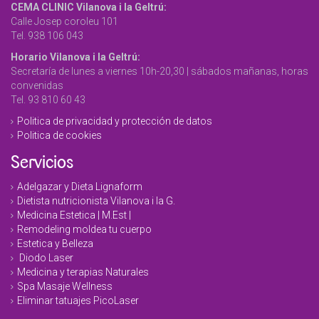
CEMA CLINIC Vilanova i la Geltrú:
Calle Josep coroleu 101
Tel. 938 106 043
Horario Vilanova i la Geltrú:
Secretaría de lunes a viernes 10h-20,30 | sábados mañanas, horas
convenidas
Tel. 93 810 60 43
Politica de privacidad y protección de datos
Politica de cookies
Servicios
Adelgazar y Dieta Lignaform
Dietista nutricionista Vilanova i la G.
Medicina Estetica | M.Est |
Remodeling moldea tu cuerpo
Estetica y Belleza
Diodo Laser
Medicina y terapias Naturales
Spa Masaje Wellness
Eliminar tatuajes PicoLaser