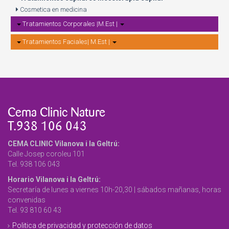
Cosmetica en medicina
Tratamientos Corporales |M.Est |
Tratamientos Faciales| M.Est |
Cema Clinic Nature
T.938 106 043
CEMA CLINIC Vilanova i la Geltrú:
Calle Josep coroleu 101
Tel. 938 106 043
Horario Vilanova i la Geltrú:
Secretaría de lunes a viernes 10h-20,30 | sábados mañanas, horas
convenidas
Tel. 93 810 60 43
Politica de privacidad y protección de datos