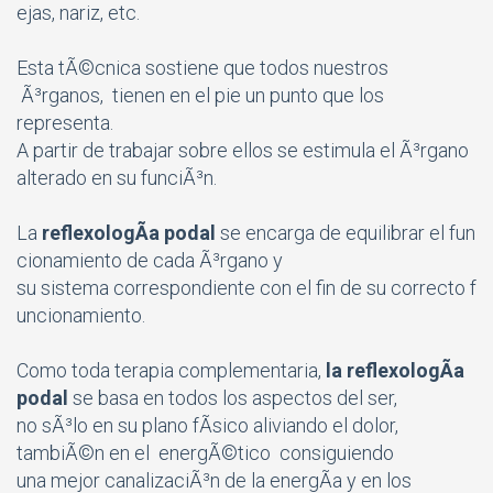
ejas, nariz, etc.
Esta tÃ©cnica sostiene que todos nuestros
Ã³rganos, tienen en el pie un punto que los
representa.
A partir de trabajar sobre ellos se estimula el Ã³rgano
alterado en su funciÃ³n.
La
reflexologÃ­a podal
se encarga de equilibrar el fun
cionamiento de cada Ã³rgano y
su sistema correspondiente con el fin de su correcto f
uncionamiento.
Como toda terapia complementaria,
la reflexologÃ­a
podal
se basa en todos los aspectos del ser,
no sÃ³lo en su plano fÃ­sico aliviando el dolor,
tambiÃ©n en el energÃ©tico consiguiendo
una mejor canalizaciÃ³n de la energÃ­a y en los