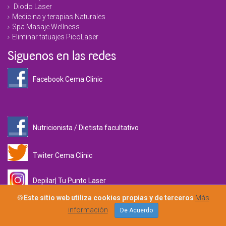
Diodo Laser
Medicina y terapias Naturales
Spa Masaje Wellness
Eliminar tatuajes PicoLaser
Siguenos en las redes
Facebook Cema Clinic
Nutricionista / Dietista facultativo
Twiter Cema Clinic
Depilar| Tu Punto Laser
🍪
Este sitio web utiliza cookies propias y de terceros
Más
Cema Clinic
información
De Acuerdo