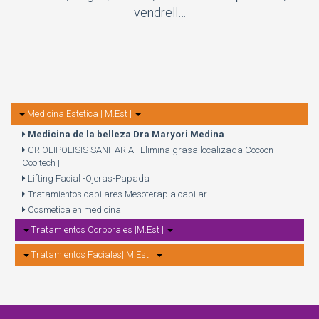
vendrell…
Medicina Estetica | M.Est |
Medicina de la belleza Dra Maryori Medina
CRIOLIPOLISIS SANITARIA | Elimina grasa localizada Cocoon
Cooltech |
Lifting Facial -Ojeras-Papada
Tratamientos capilares Mesoterapia capilar
Cosmetica en medicina
Tratamientos Corporales |M.Est |
Tratamientos Faciales| M.Est |