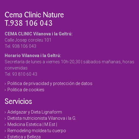
Cema Clinic Nature
T.938 106 043
CEMA CLINIC Vilanova i la Geltrú:
Calle Josep coroleu 101
Tel. 938 106 043
Horario Vilanova i la Geltrú:
Secretaría de lunes a viernes 10h-20,30 | sábados mañanas, horas
convenidas
Tel. 93 810 60 43
Politica de privacidad y protección de datos
Politica de cookies
Servicios
Adelgazar y Dieta Lignaform
Dietista nutricionista Vilanova i la G.
Medicina Estetica | M.Est |
Remodeling moldea tu cuerpo
Estetica y Belleza