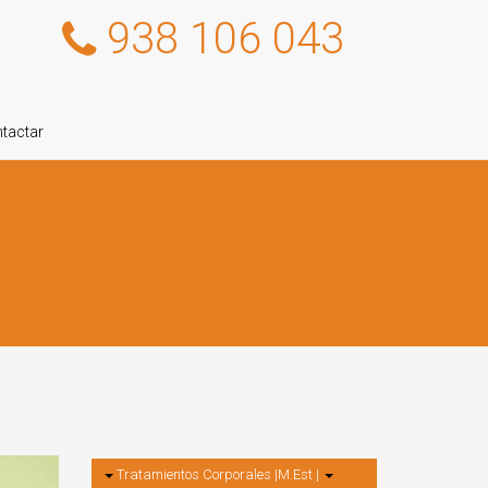
938 106 043
tactar
Tratamientos Corporales |M.Est |