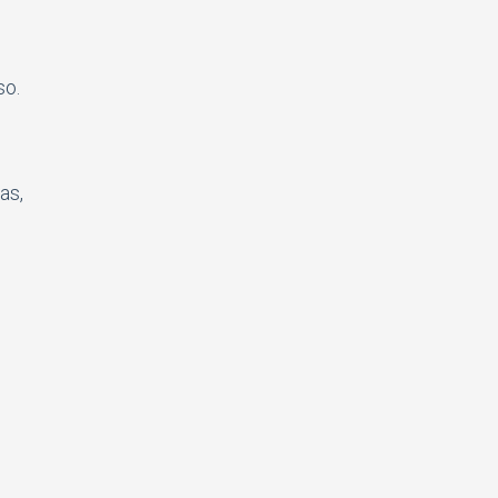
so.
as,