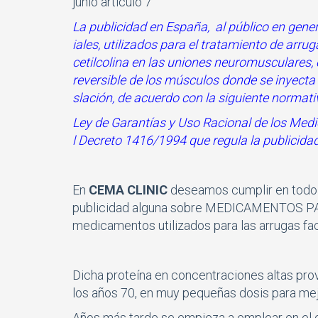
junio artí­culo 7
La publicidad en España, al público en gen
iales, utilizados para el tratamiento de arru
cetilcolina en las uniones neuromusculares, 
reversible de los músculos donde se inyecta 
slación, de acuerdo con la siguiente normati
Ley de Garantí­as y Uso Racional de los Med
l Decreto 1416/1994 que regula la publici
En
CEMA CLINIC
deseamos cumplir en todo m
publicidad alguna sobre MEDICAMENTOS PAR
medicamentos utilizados para las arrugas fac
Dicha proteína en concentraciones altas provo
los años 70, en muy pequeñas dosis para mej
Años más tarde se empieza a emplear en el c