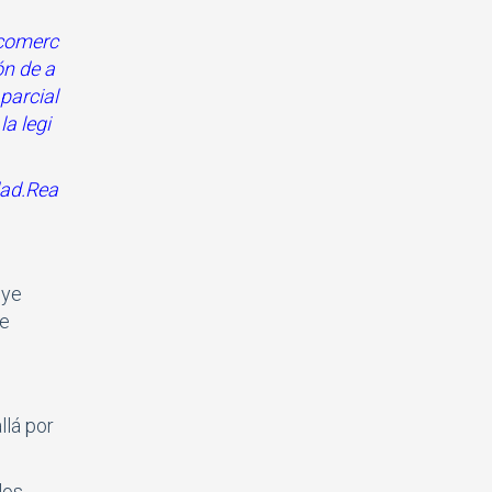
 comerc
ón de a
parcial
la legi
dad.Rea
uye
de
llá por
los