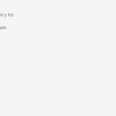
s y los
cado