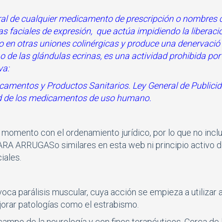
eral de cualquier medicamento de prescripción o nombres
gas faciales de expresión,
que actúa impidiendo la liberaci
o en otras uniones colinérgicas y produce una denervació 
o de las glándulas ecrinas
, es una actividad prohibida por 
va:
icamentos y Productos Sanitarios. Ley General de Publici
dad de los medicamentos de uso humano.
omento con el ordenamiento jurí­dico, por lo que no incl
A ARRUGASo similares en esta web ni principio activo 
iales.
ca parálisis muscular, cuya acción se empieza a utilizar a
orar patologí­as como el estrabismo.
ampo de la neurología y con fines terapéuticos. Cerca de 