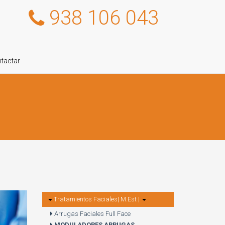
938 106 043
tactar
Tratamientos Faciales| M.Est |
Arrugas Faciales Full Face
MODULADORES ARRUGAS