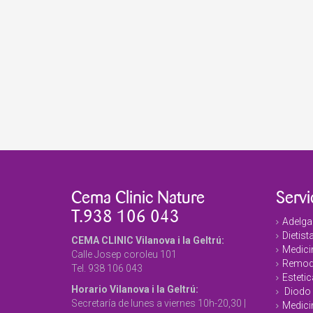
Cema Clinic Nature
Servi
T.938 106 043
Adelga
Dietist
CEMA CLINIC Vilanova i la Geltrú:
Medicin
Calle Josep coroleu 101
Remode
Tel. 938 106 043
Estetic
Horario Vilanova i la Geltrú:
Diodo 
Secretaría de lunes a viernes 10h-20,30 |
Medici