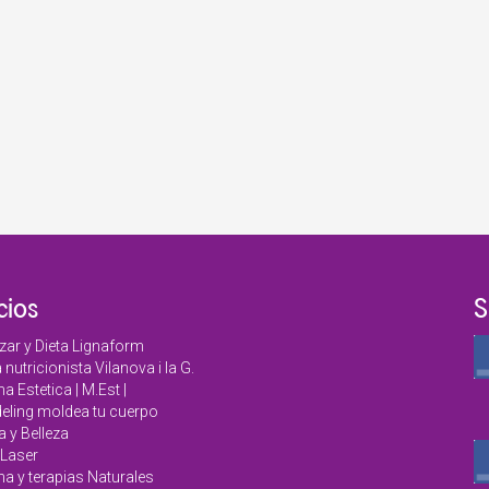
cios
S
zar y Dieta Lignaform
a nutricionista Vilanova i la G.
a Estetica | M.Est |
ling moldea tu cuerpo
a y Belleza
Laser
na y terapias Naturales