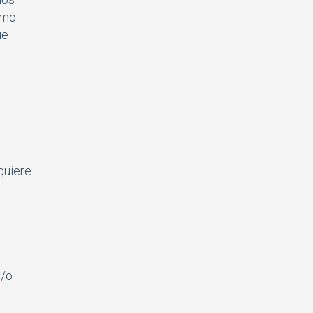
smo
ue
quiere
y/o