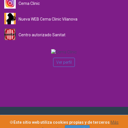
Cema Clinic
Nueva WEB Cema Clinic Vilanova
Centro autorizado Sanitat
Ver perfil
Copyright 2015 · Cema Clínic Nature Todos los derechos
🍪
Este sitio web utiliza cookies propias y de terceros
Más
reservados