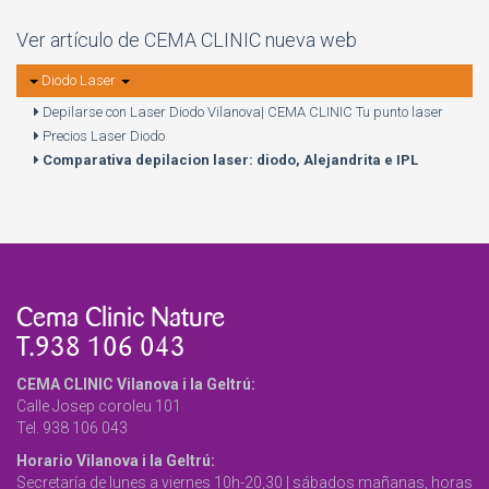
Ver
artículo de CEMA CLINIC
nueva web
Diodo Laser
Depilarse con Laser Diodo Vilanova| CEMA CLINIC Tu punto laser
Precios Laser Diodo
Comparativa depilacion laser: diodo, Alejandrita e IPL
Cema Clinic Nature
T.938 106 043
CEMA CLINIC Vilanova i la Geltrú:
Calle Josep coroleu 101
Tel. 938 106 043
Horario Vilanova i la Geltrú:
Secretaría de lunes a viernes 10h-20,30 | sábados mañanas, horas