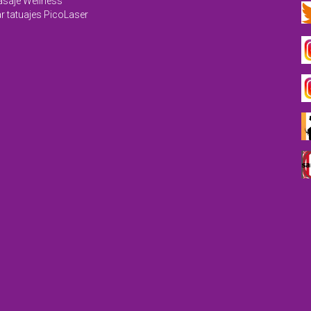
saje Wellness
r tatuajes PicoLaser