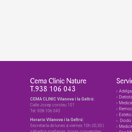
Cema Clinic Nature
Servi
T.938 106 043
Adelga
Dietist
CEMA CLINIC Vilanova i la Geltrú:
Medicin
Calle Josep coroleu 101
Remode
Tel. 938 106 043
Estetic
Horario Vilanova i la Geltrú:
Diodo 
Secretaría de lunes a viernes 10h-20,30 |
Medici
sábados mañanas, horas convenidas