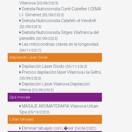
Vilanova
(03/09/2023)
Dietista Nutricionista Cunit-Cubelles | CEMA
| J. Gimenez
(02/09/2023)
Dietista Nutricionista Calafell i el Vendrell
(02/09/2023)
Dietista Nutricionista Sitges Vilafranca del
penedès
(02/09/2023)
Las mitocondrias claves en la longevidad
(04/11/2017)
Depilación Láser Diodo
Depilación Láser Diodo
(05/11/2023)
Precios depilación láser Vilanova i la Geltrú
(30/09/2023)
Depilación Láser Vilanova Depilación
íntima
(25/09/2023)
Spa masaje
MASAJE AROMATERAPIA Vilanova Urban
Spa
(29/10/2023)
Láser tatuajes
Eliminar tatuajes con L�ser
(24/04/2022)