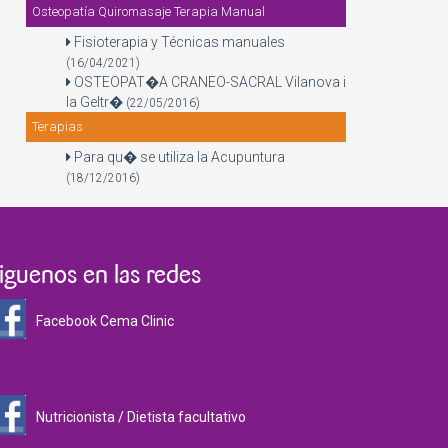
Osteopatía Quiromasaje Terapia Manual
Fisioterapia y Técnicas manuales
(16/04/2021)
OSTEOPAT�A CRANEO-SACRAL Vilanova i
la Geltr�
(22/05/2016)
Terapias
Para qu� se utiliza la Acupuntura
(18/12/2016)
iguenos en las redes
Facebook Cema Clinic
Nutricionista / Dietista facultativo