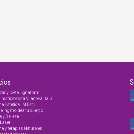
cios
S
zar y Dieta Lignaform
a nutricionista Vilanova i la G.
a Estetica | M.Est |
ling moldea tu cuerpo
a y Belleza
Laser
na y terapias Naturales