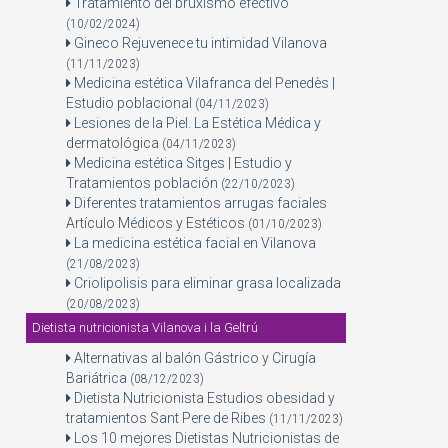
Tratamiento del bruxismo efectivo
(10/02/2024)
Gineco Rejuvenece tu intimidad Vilanova
(11/11/2023)
Medicina estética Vilafranca del Penedès |
Estudio poblacional
(04/11/2023)
Lesiones de la Piel. La Estética Médica y
dermatológica
(04/11/2023)
Medicina estética Sitges | Estudio y
Tratamientos población
(22/10/2023)
Diferentes tratamientos arrugas faciales
Artículo Médicos y Estéticos
(01/10/2023)
La medicina estética facial en Vilanova
(21/08/2023)
Criolipolisis para eliminar grasa localizada
(20/08/2023)
Dietista nutricionista Vilanova i la Geltrú
Alternativas al balón Gástrico y Cirugía
Bariátrica
(08/12/2023)
Dietista Nutricionista Estudios obesidad y
tratamientos Sant Pere de Ribes
(11/11/2023)
Los 10 mejores Dietistas Nutricionistas de