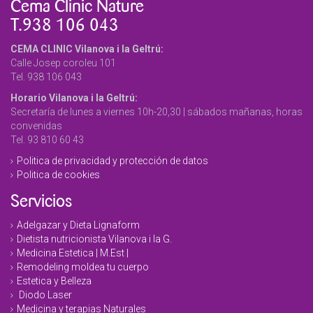
Cema Clinic Nature
T.938 106 043
CEMA CLINIC Vilanova i la Geltrú:
Calle Josep coroleu 101
Tel. 938 106 043
Horario Vilanova i la Geltrú:
Secretaría de lunes a viernes 10h-20,30 | sábados mañanas, horas
convenidas
Tel. 93 810 60 43
Politica de privacidad y protección de datos
Politica de cookies
Servicios
Adelgazar y Dieta Lignaform
Dietista nutricionista Vilanova i la G.
Medicina Estetica | M.Est |
Remodeling moldea tu cuerpo
Estetica y Belleza
Diodo Laser
Medicina y terapias Naturales