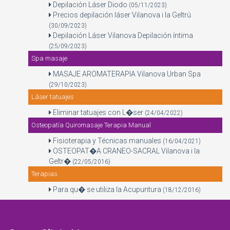
Depilación Láser Diodo
(05/11/2023)
Precios depilación láser Vilanova i la Geltrú
(30/09/2023)
Depilación Láser Vilanova Depilación íntima
(25/09/2023)
Spa masaje
MASAJE AROMATERAPIA Vilanova Urban Spa
(29/10/2023)
Láser tatuajes
Eliminar tatuajes con L�ser
(24/04/2022)
Osteopatía Quiromasaje Terapia Manual
Fisioterapia y Técnicas manuales
(16/04/2021)
OSTEOPAT�A CRANEO-SACRAL Vilanova i la
Geltr�
(22/05/2016)
Terapias
Para qu� se utiliza la Acupuntura
(18/12/2016)