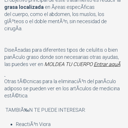
grasa localizada
en Ã¡reas especÃ­ficas
del cuerpo, como el abdomen, los muslos, los
glÃºteos o el doble mentÃ³n, sin necesidad de
cirugÃ­a.
DiseÃ±adas para diferentes tipos de celulitis o bien
panÃ­culo graso donde son necesarias otras ayudas,
las puedes ver en
MOLDEA TU CUERPO
Entrar aquÃ­
Otras tÃ©cnicas para la eliminaciÃ³n del panÃ­culo
adiposo se pueden ver en los artÃ­culos de medicina
estÃ©tica.
TAMBIÃ‰N TE PUEDE INTERESAR:
ReactiÃ³n Viora