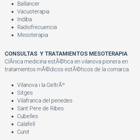
Ballancer
Vacuoterapia
Indiba
Radiofrecuencia
Mesoterapia
CONSULTAS Y TRATAMIENTOS MESOTERAPIA
ClÃ­nica
medicina estÃ©tica en vilanova
pionera en
tratamientos mÃ©dicos estÃ©ticos de la comarca.
Vilanova i la GeltrÃº
Sitges
Vilafranca del penedes
Sant Pere de Ribes
Cubelles
Calafell
Cunit