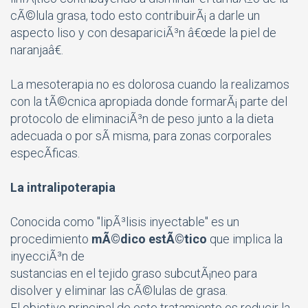
cÃ©lula grasa, todo esto contribuirÃ¡ a darle un
aspecto liso y con desapariciÃ³n â€œde la piel de
naranjaâ€.
La mesoterapia no es dolorosa cuando la realizamos
con la tÃ©cnica apropiada donde formarÃ¡ parte del
protocolo de eliminaciÃ³n de peso junto a la dieta
adecuada o por sÃ misma, para zonas corporales
especÃ­ficas.
La intralipoterapia
Conocida como "lipÃ³lisis inyectable" es un
procedimiento
mÃ©dico estÃ©tico
que implica la
inyecciÃ³n de
sustancias en el tejido graso subcutÃ¡neo para
disolver y eliminar las cÃ©lulas de grasa.
El objetivo principal de este tratamiento es reducir la