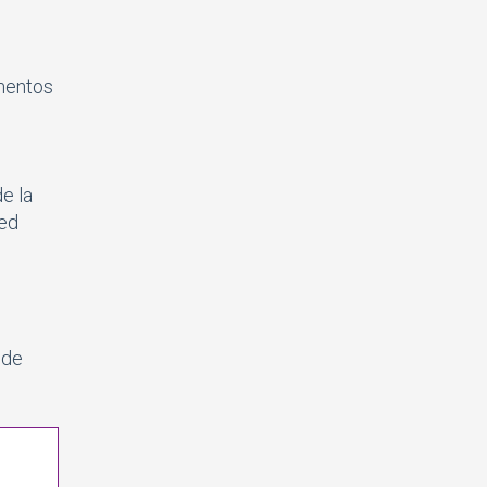
mentos
e la
ied
 de