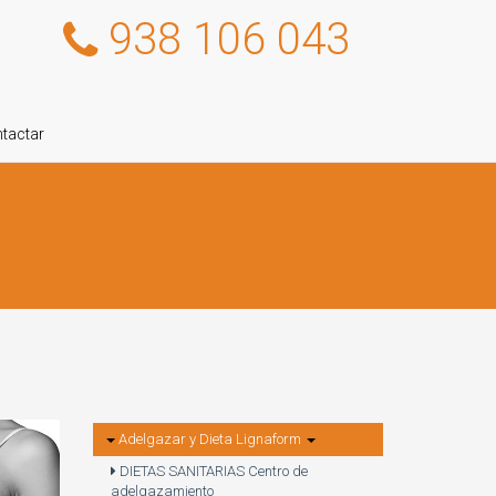
938 106 043
tactar
Adelgazar y Dieta Lignaform
DIETAS SANITARIAS Centro de
adelgazamiento