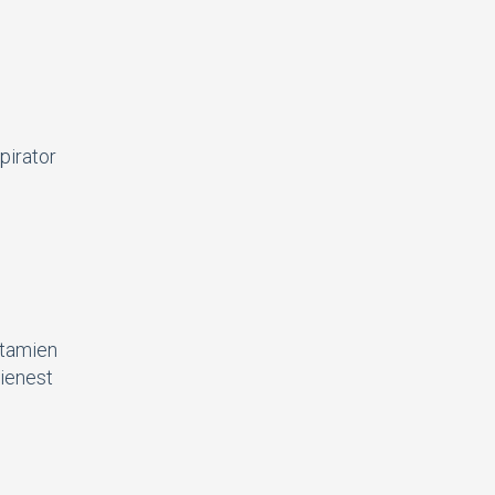
pirator
atamien
bienest