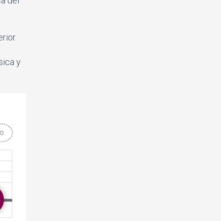
ca del
rior.
sica y