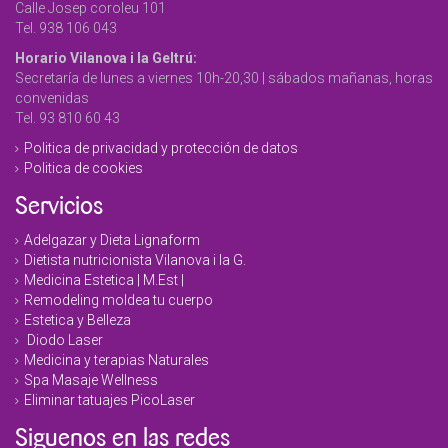
Calle Josep coroleu 101
Tel. 938 106 043
Horario Vilanova i la Geltrú:
Secretaría de lunes a viernes 10h-20,30 | sábados mañanas, horas
convenidas
Tel. 93 810 60 43
Politica de privacidad y protección de datos
Politica de cookies
Servicios
Adelgazar y Dieta Lignaform
Dietista nutricionista Vilanova i la G.
Medicina Estetica | M.Est |
Remodeling moldea tu cuerpo
Estetica y Belleza
Diodo Laser
Medicina y terapias Naturales
Spa Masaje Wellness
Eliminar tatuajes PicoLaser
Siguenos en las redes