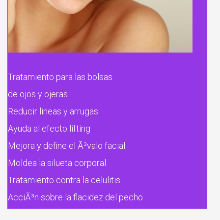
Tratamiento para las bolsas
de ojos y ojeras
Reducir lineas y arrugas
Ayuda al efecto lifting
Mejora y define el Ã³valo facial
Moldea la silueta corporal
Tratamiento contra la celulitis
AcciÃ³n sobre la flacidez del pecho