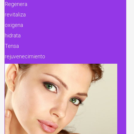
Regenera
revitaliza
oxigena
hidrata
Tensa
rejuvenecimiento