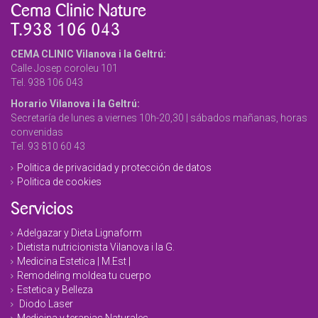
Cema Clinic Nature
T.938 106 043
CEMA CLINIC Vilanova i la Geltrú:
Calle Josep coroleu 101
Tel. 938 106 043
Horario Vilanova i la Geltrú:
Secretaría de lunes a viernes 10h-20,30 | sábados mañanas, horas
convenidas
Tel. 93 810 60 43
Politica de privacidad y protección de datos
Politica de cookies
Servicios
Adelgazar y Dieta Lignaform
Dietista nutricionista Vilanova i la G.
Medicina Estetica | M.Est |
Remodeling moldea tu cuerpo
Estetica y Belleza
Diodo Laser